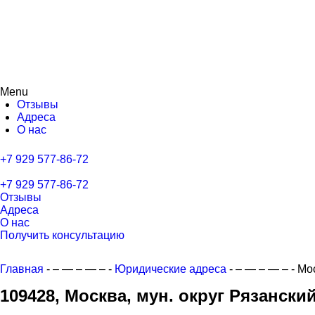
Menu
Отзывы
Адреса
О нас
+7 929 577-86-72
+7 929 577-86-72
Отзывы
Адреса
О нас
Получить консультацию
Главная
- – — – — – -
Юридические адреса
- – — – — – -
Мос
109428, Москва, мун. округ Рязанский 