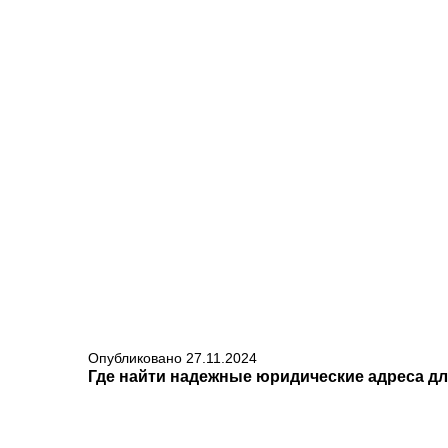
Опубликовано
27.11.2024
Где найти надежные юридические адреса дл
ЧИТАТЬ
Юридический адрес — это важный элемент при регистрации и ведении бизнеса. Он служит для взаимодействия...