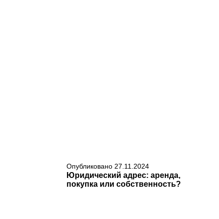
Опубликовано
27.11.2024
Юридический адрес: аренда,
покупка или собственность?
ЧИТАТЬ
Юридический адрес — важная составляющая для регистрации и ведения бизнеса. Перед предпринимателями часто встает вопрос:...