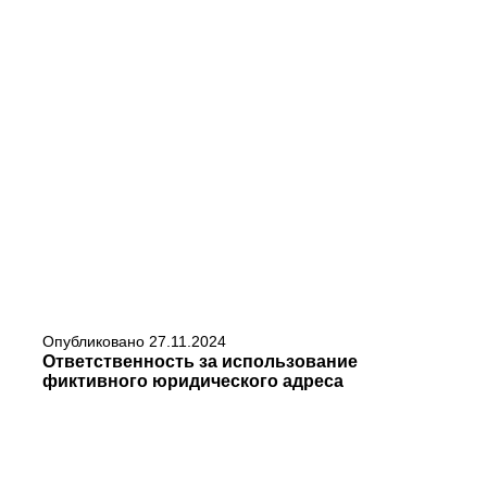
Опубликовано
27.11.2024
Ответственность за использование
фиктивного юридического адреса
ЧИТАТЬ
Юридический адрес компании играет важную роль в её регистрации и взаимодействии с государственными органами. Однако...