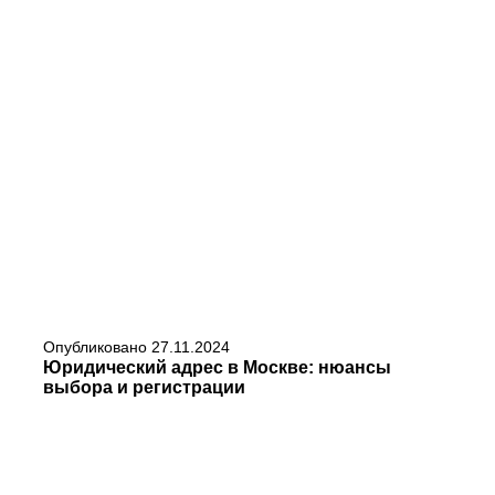
Опубликовано
27.11.2024
Юридический адрес в Москве: нюансы
выбора и регистрации
ЧИТАТЬ
Москва — это сердце российского бизнеса, где ежедневно регистрируются тысячи компаний. Выбор юридического адреса для...