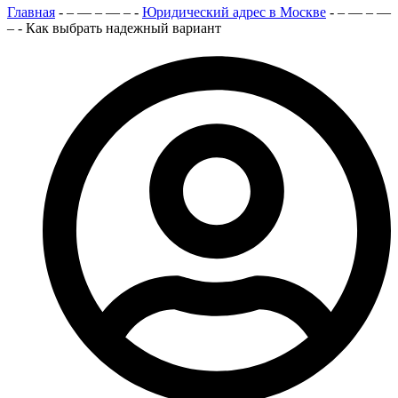
Главная
- – — – — – -
Юридический адрес в Москве
- – — – —
– -
Как выбрать надежный вариант